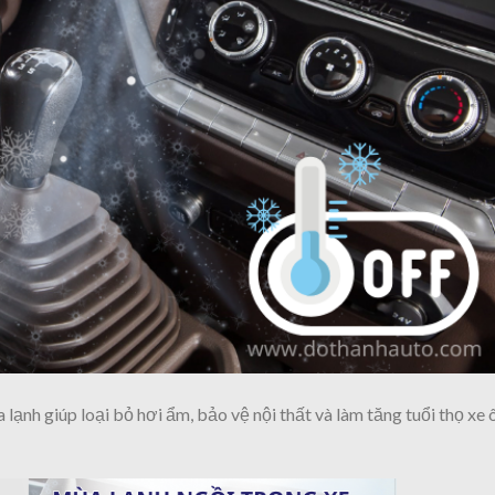
lạnh giúp loại bỏ hơi ẩm, bảo vệ nội thất và làm tăng tuổi thọ xe 