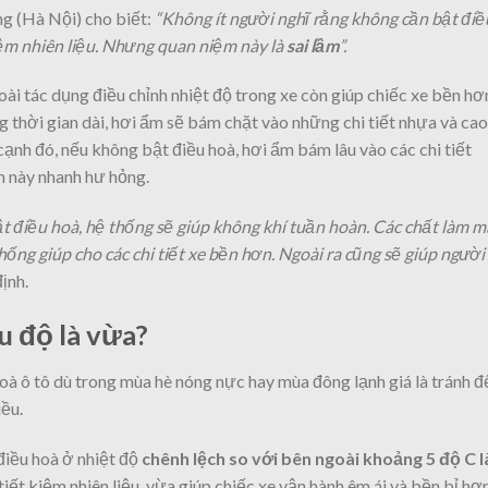
g (Hà Nội) cho biết:
“Không ít người nghĩ rằng không cần bật điề
iệm nhiên liệu. Nhưng quan niệm này là
sai lầm
”.
goài tác dụng điều chỉnh nhiệt độ trong xe còn giúp chiếc xe bền hơ
 thời gian dài, hơi ẩm sẽ bám chặt vào những chi tiết nhựa và cao
nh đó, nếu không bật điều hoà, hơi ẩm bám lâu vào các chi tiết
n này nhanh hư hỏng.
bật điều hoà, hệ thống sẽ giúp không khí tuần hoàn. Các chất làm m
hống giúp cho các chi tiết xe bền hơn. Ngoài ra cũng sẽ giúp người
ịnh.
u độ là vừa?
à ô tô dù trong mùa hè nóng nực hay mùa đông lạnh giá là tránh đ
iều.
điều hoà ở nhiệt độ
chênh lệch so với bên ngoài khoảng 5 độ C l
tiết kiệm nhiên liệu, vừa giúp chiếc xe vận hành êm ái và bền bỉ hơn