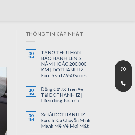
THÔNG TIN CẬP NHẬT
TĂNG THỜI HẠN
30
Th4
BẢO HÀNH LÊN 5
NĂM HOẶC 200.000
KM | DOTHANH IZ
Euro 5 và IZ650 Series
Động Cơ JX Trên Xe
30
Th4
Tải DOTHANH IZ |
Hiểu đúng, hiểu đủ
Xe tải DOTHANH IZ –
30
Th4
Euro 5: Cú Chuyển Mình
Mạnh Mẽ Về Mọi Mặt