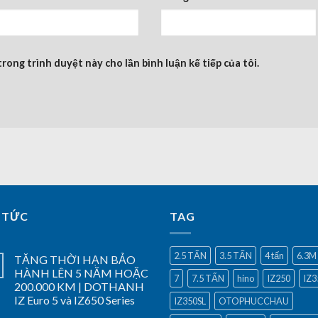
trong trình duyệt này cho lần bình luận kế tiếp của tôi.
 TỨC
TAG
2.5 TẤN
3.5 TẤN
4 tấn
6.3M
TĂNG THỜI HẠN BẢO
HÀNH LÊN 5 NĂM HOẶC
7
7.5 TẤN
hino
IZ250
IZ3
200.000 KM | DOTHANH
IZ Euro 5 và IZ650 Series
IZ350SL
OTOPHUCCHAU