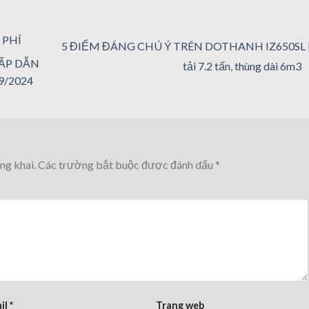
 PHÍ
5 ĐIỂM ĐÁNG CHÚ Ý TRÊN DOTHANH IZ650SL |
ẤP DẪN
tải 7.2 tấn, thùng dài 6m3
9/2024
ng khai.
Các trường bắt buộc được đánh dấu
*
il
*
Trang web