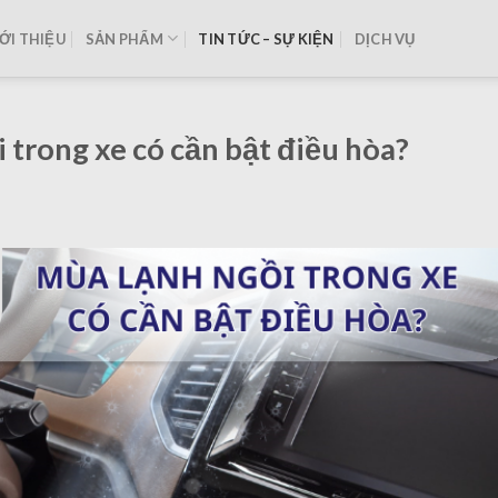
ỚI THIỆU
SẢN PHẨM
TIN TỨC – SỰ KIỆN
DỊCH VỤ
 trong xe có cần bật điều hòa?