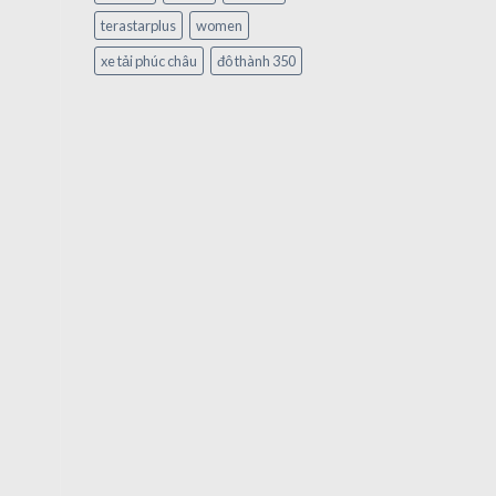
terastarplus
women
xe tải phúc châu
đô thành 350