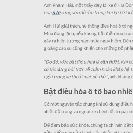
Anh Phạm Hải, một thầy dạy lái xe ở Hà Đôn
hoà
ô tô
cũng vẫn đủ ấm trong khi lại tiết k
Anh Hải giải thích, hệ thống điều hoà ô tô n
Mùa đông lạnh, nếu không bật điều hoà trong
gây ra hiện tượng nấm mốc nguy hiểm. Bên cạ
gioăng cao su cũng khiến cho những bộ phậ
“Do đó, việc bật điều hoà là
cần thiết
. Khi 
có tác dụng bôi trơn sẽ tuần hoàn khắp hệ t
ngồi trong xe thoải mái, dễ thở”
, anh khẳng đ
Bật điều hòa ô tô bao nhiê
Có một nguyên tắc chung khi sử dụng điều ho
nhiệt độ trong và ngoài xe chênh lệch quá nh
Để đảm bảo sức khỏe, chúng ta chỉ nên bật 
vừa
. Điều này vừa tránh sốc nhiệt, vừa giúp 