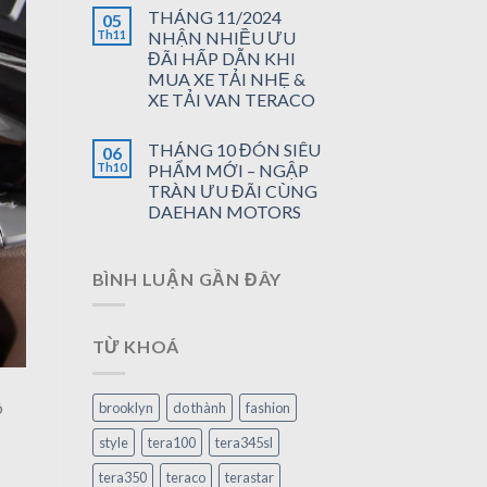
THÁNG 11/2024
05
Th11
NHẬN NHIỀU ƯU
ĐÃI HẤP DẪN KHI
MUA XE TẢI NHẸ &
XE TẢI VAN TERACO
THÁNG 10 ĐÓN SIÊU
06
Th10
PHẨM MỚI – NGẬP
TRÀN ƯU ĐÃI CÙNG
DAEHAN MOTORS
BÌNH LUẬN GẦN ĐÂY
TỪ KHOÁ
ô
brooklyn
do thành
fashion
style
tera100
tera345sl
tera350
teraco
terastar