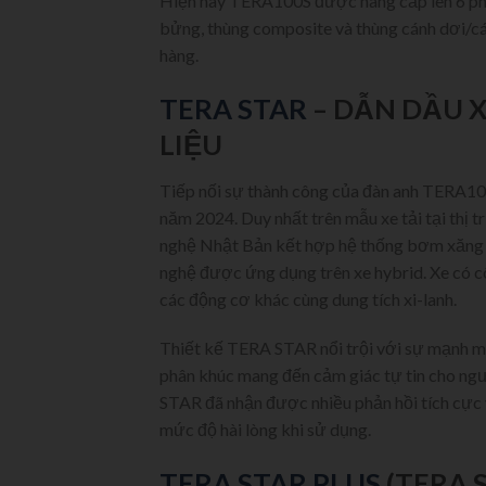
Hiện nay TERA100S được nâng cấp lên 6 phiê
bửng, thùng composite và thùng cánh dơi/cá
hàng.
TERA STAR
– DẪN DẦU X
LIỆU
Tiếp nối sự thành công của đàn anh TERA10
năm 2024. Duy nhất trên mẫu xe tải tại th
nghệ Nhật Bản kết hợp hệ thống bơm xăng 
nghệ được ứng dụng trên xe hybrid. Xe có cô
các động cơ khác cùng dung tích xi-lanh.
Thiết kế TERA STAR nổi trội với sự mạnh mẽ
phân khúc mang đến cảm giác tự tin cho ngư
STAR đã nhận được nhiều phản hồi tích cực về
mức độ hài lòng khi sử dụng.
TERA STAR PLUS
(TERA 