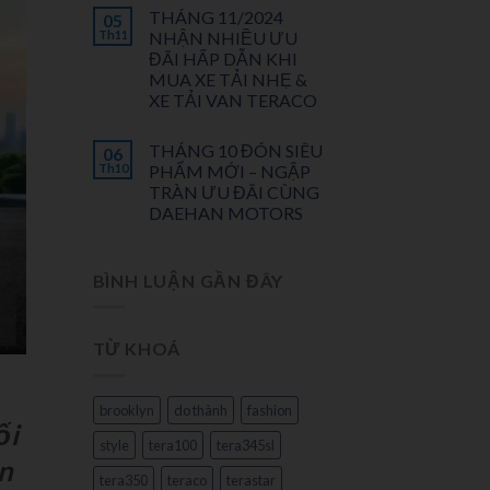
THÁNG 11/2024
05
Th11
NHẬN NHIỀU ƯU
ĐÃI HẤP DẪN KHI
MUA XE TẢI NHẸ &
XE TẢI VAN TERACO
THÁNG 10 ĐÓN SIÊU
06
Th10
PHẨM MỚI – NGẬP
TRÀN ƯU ĐÃI CÙNG
DAEHAN MOTORS
BÌNH LUẬN GẦN ĐÂY
TỪ KHOÁ
brooklyn
do thành
fashion
ối
style
tera100
tera345sl
ận
tera350
teraco
terastar