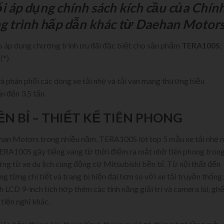
ối áp dụng chính sách kích cầu của Chín
g trình hấp dẫn khác từ Daehan Motors
 áp dụng chương trình ưu đãi đặc biệt cho sản phẩm
TERA100S
;
(*)
à phân phối các dòng xe tải nhẹ và tải van mang thương hiệu
n đến 3.5 tấn.
N BỈ – THIẾT KẾ TIÊN PHONG
han Motors trong nhiều năm, TERA100S lọt top 5 mẫu xe tải nhẹ 
ERA100S gây tiếng vang từ thời điểm ra mắt nhờ tiên phong tron
ứng từ xe du lịch cùng động cơ Mitsubishi bền bỉ. Từ nội thất đến
từng chi tiết và trang bị hiện đại hơn so với xe tải truyền thống:
h LCD 9-inch tích hơp thêm các tính năng giải trí và camera lùi, ghế
tiện nghi khác.