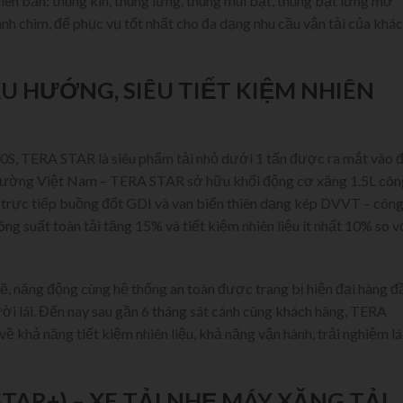
n bản: thùng kín, thùng lửng, thùng mui bạt, thùng bạt lửng mở
nh chim, để phục vụ tốt nhất cho đa dạng nhu cầu vận tải của khá
U HƯỚNG, SIÊU TIẾT KIỆM NHIÊN
0S, TERA STAR là siêu phẩm tải nhỏ dưới 1 tấn được ra mắt vào 
ị trường Việt Nam – TERA STAR sở hữu khối động cơ xăng 1.5L côn
trực tiếp buồng đốt GDI và van biến thiên dạng kép DVVT – côn
ng suất toàn tải tăng 15% và tiết kiệm nhiên liệu ít nhất 10% so v
, năng động cùng hệ thống an toàn được trang bị hiện đại hàng đ
ời lái. Đến nay sau gần 6 tháng sát cánh cùng khách hàng, TERA
 khả năng tiết kiệm nhiên liệu, khả năng vận hành, trải nghiệm lá
STAR+) – XE TẢI NHẸ MÁY XĂNG TẢI