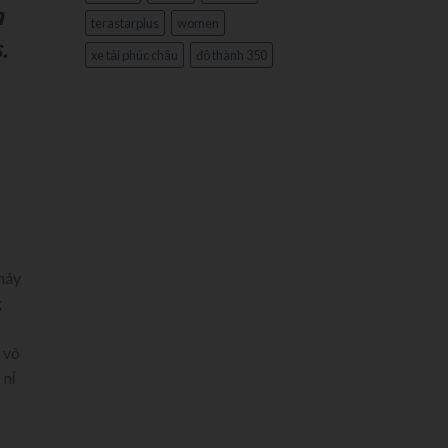
h
terastarplus
women
.
xe tải phúc châu
đô thành 350
máy
g
 vô
 nỉ