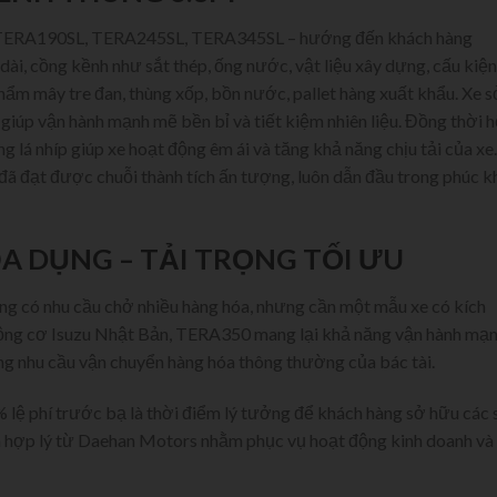
TERA190SL, TERA245SL, TERA345SL – hướng đến khách hàng
dài, cồng kềnh như sắt thép, ống nước, vật liệu xây dựng, cấu kiện
phẩm mây tre đan, thùng xốp, bồn nước, pallet hàng xuất khẩu. Xe 
iúp vận hành mạnh mẽ bền bỉ và tiết kiệm nhiên liệu. Đồng thời h
 lá nhíp giúp xe hoạt động êm ái và tăng khả năng chịu tải của xe.
đã đạt được chuỗi thành tích ấn tượng, luôn dẫn đầu trong phúc k
ĐA DỤNG – TẢI TRỌNG TỐI ƯU
g có nhu cầu chở nhiều hàng hóa, nhưng cần một mẫu xe có kích
động cơ Isuzu Nhật Bản, TERA350 mang lại khả năng vận hành mạ
ng nhu cầu vận chuyển hàng hóa thông thường của bác tài.
 lệ phí trước bạ là thời điểm lý tưởng để khách hàng sở hữu các 
á hợp lý từ Daehan Motors nhằm phục vụ hoạt động kinh doanh và 