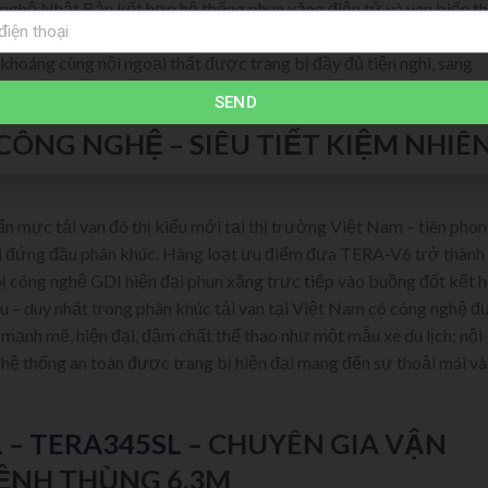
nghệ Nhật Bản kết hợp hệ thống phun xăng điện tử và van biến th
n tối ưu nhiên liệu sử dụng. Thiết kế TERA-V8 được lấy cảm h
 khoáng cùng nội ngoại thất được trang bị đầy đủ tiện nghi, sang
SEND
CÔNG NGHỆ – SIÊU TIẾT KIỆM NHIÊ
 mực tải van đô thị kiểu mới tại thị trường Việt Nam – tiên pho
ại đứng đầu phân khúc. Hàng loạt ưu điểm đưa TERA-V6 trở thành
ị công nghệ GDI hiện đại phun xăng trực tiếp vào buồng đốt kết 
ệu – duy nhất trong phân khúc tải van tại Việt Nam có công nghệ 
 mạnh mẽ, hiện đại, đậm chất thể thao như một mẫu xe du lịch; nội
g; hệ thống an toàn được trang bị hiện đại mang đến sự thoải mái và
 – TERA345SL
– CHUYÊN GIA VẬN
ỀNH THÙNG 6.3M