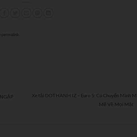
e
permalink
.
Xe tải DOTHANH IZ – Euro 5: Cú Chuyển Mình 
 NGẬP
Mẽ Về Mọi Mặt