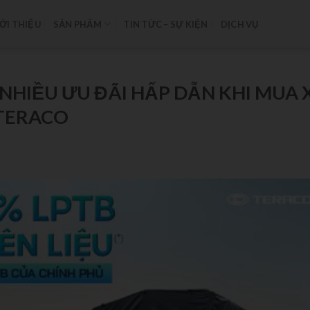
ỚI THIỆU
SẢN PHẨM
TIN TỨC – SỰ KIỆN
DỊCH VỤ
NHIỀU ƯU ĐÃI HẤP DẪN KHI MUA 
 TERACO