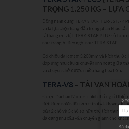
TRỌNG 1.250 KG – LỰA
Đồng hành cùng TERA STAR, TERA STAR PL
và là lựa chọn hàng đầu trong phân khúc tải
tải hàng ưu việt. TERA STAR PLUS sở hữu côn
như trang bị tiện nghi như TERA STAR.
Có chiều dài cơ sở 3.200mm và kích thước 
đáp ứng nhu cầu di chuyển linh hoạt giữa th
và chuyên chở được nhiều hàng hóa hơn.
TERA-V8
– TẢI VAN HO
Được Daehan Motors chính thức giới thiệu 
Họ và
tiết kiệm nhiên liệu vượt trội và khoang hàn
bản 2 chỗ và 5 chỗ sở hữu thể tích thùng hà
đa dạng nhu cầu vận chuyển giành cho khách
Số đi