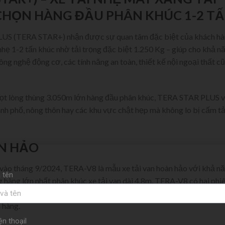
 CHỌN HÀNG ĐẦU PHÂN KHÚC 1-2 T
US (TERA STAR+) nhận được sự quan tâm đặc biệt của khách h
 nhẹ 1-2 tấn khúc nhờ tải trọng đặc biệt 1.250 Kg – giúp cho khả n
g nghệ động cơ, các tính năng an toàn, thiết kế nội ngoại thất c
lọt lòng thùng 3.050m lớn hàng đầu phân khúc, TERA STAR PLUS 
ành phố, nông thôn hay các khu vực chật hẹp mà không lo bị cấm tả
ÀN HẢO
vào tháng 9/2024, TERA-V8 là mẫu xe tải van hoàn hảo với khả n
 tên
g hàng lớn nhất phân khúc xe tải van dài 4.8m. TERA-V8 có hai phi
ng lần lượt là 5.8m3 và 3.8m3 – giúp xe tối ưu khả năng chuyên chở
 hàng.
ện thoạil