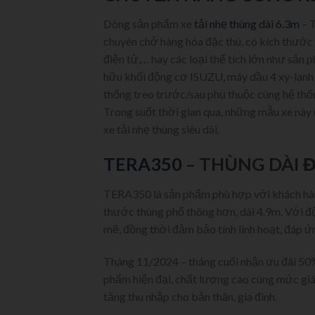
Dòng sản phẩm xe
tải nhẹ thùng dài 6.3m
– 
chuyên chở hàng hóa đặc thù, có kích thước 
điện tử,… hay các loại thể tích lớn như sản 
hữu khối động cơ ISUZU, máy dầu 4 xy-lanh g
thống treo trước/sau phụ thuộc cùng hệ thống
Trong suốt thời gian qua, những mẫu xe này 
xe tải nhẹ thùng siêu dài.
TERA350
– THÙNG DÀI 
TERA350 là sản phẩm phù hợp với khách hàn
thước thùng phổ thông hơn, dài 4.9m. Với 
mẽ, đồng thời đảm bảo tính linh hoạt, đáp ứ
Tháng 11/2024 – tháng cuối nhận ưu đãi 50%
phẩm hiện đại, chất lượng cao cùng mức gi
tăng thu nhập cho bản thân, gia đình.