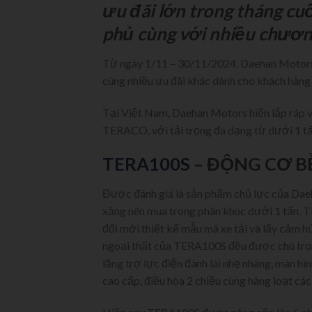
ưu đãi lớn trong tháng cu
phủ cùng với nhiều chươn
Từ ngày 1/11 – 30/11/2024, Daehan Motors
cùng nhiều ưu đãi khác dành cho khách hàng 
Tại Việt Nam, Daehan Motors hiện lắp ráp v
TERACO, với tải trọng đa dạng từ dưới 1 tấ
TERA100S
– ĐỘNG CƠ BỀ
Được đánh giá là sản phẩm chủ lực của Dae
xăng nên mua trong phân khúc dưới 1 tấn. T
đổi mới thiết kế mẫu mã xe tải và lấy cảm h
ngoại thất của TERA100S đều được chú trọng 
lăng trợ lực điện đánh lái nhẹ nhàng, màn hìn
cao cấp, điều hòa 2 chiều cùng hàng loạt các 