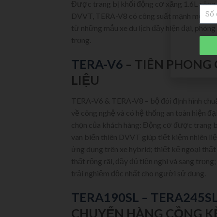
Được trang bị khối động cơ xăng 1.6L công 
DVVT, TERA-V8 có công suất mạnh mẽ mà vẫ
từ những mẫu xe du lịch đầy hiện đại, phóng
trọng.
TERA-V6
– TIÊN PHONG 
LIỆU
TERA-V6 & TERA-V8 – bộ đôi định hình chuẩn
về công nghệ và có hệ thống an toàn hiện đ
chọn của khách hàng: Động cơ được trang b
van biến thiên DVVT giúp tiết kiệm nhiên li
ứng dụng trên xe hybrid; thiết kế ngoại thất
thất rộng rãi, đầy đủ tiện nghi và sang trọn
trải nghiệm độc nhất cho người sử dụng.
TERA190SL – TERA245SL
CHUYỂN HÀNG CỒNG K