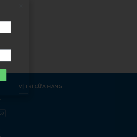
VỊ TRÍ CỬA HÀNG
50