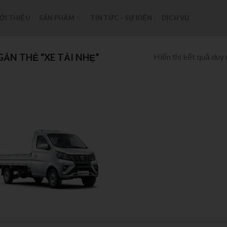
ỚI THIỆU
SẢN PHẨM
TIN TỨC – SỰ KIỆN
DỊCH VỤ
Hiển thị kết quả duy 
ẮN THẺ “XE TẢI NHẸ”
Add to
wishlist