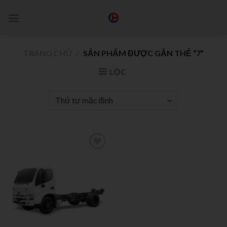
TRANG CHỦ
/
SẢN PHẨM ĐƯỢC GẮN THẺ “7”
LỌC
Add to
wishlist