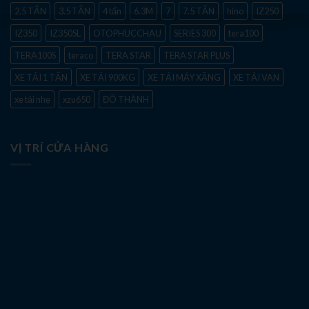
2.5 TẤN
3.5 TẤN
4 tấn
6.3M
7
7.5 TẤN
hino
IZ250
IZ350
IZ350SL
OTOPHUCCHAU
SERIES 300
tera100
TERA100S
teraco
TERA STAR
TERA STAR PLUS
XE TẢI 1 TẤN
XE TẢI 900KG
XE TẢI MÁY XĂNG
XE TẢI VAN
xe tải nhẹ
xzu650
ĐÔ THÀNH
VỊ TRÍ CỬA HÀNG