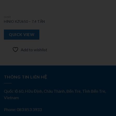
HINO
HINIO XZU650 – 7,4 TẤN
QUICK VIEW
Add to wishlist
THÔNG TIN LIÊN HỆ
Quốc lộ 60, Hữu Định, Châu Thành, Bến Tre, Tỉnh Bến Tre,
Vietnam
Phone: 083 853 3933