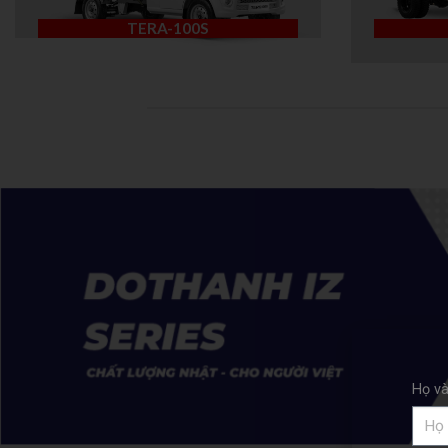
TERA-100S
Họ và