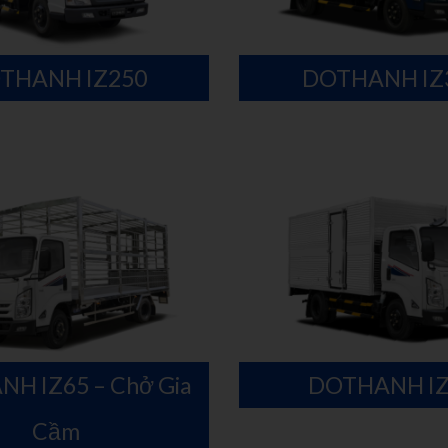
THANH IZ250
DOTHANH IZ
H IZ65 – Chở Gia
DOTHANH IZ
Cầm