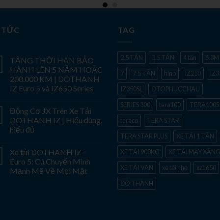
 TỨC
TAG
2.5 TẤN
3.5 TẤN
4 tấn
6.3M
TĂNG THỜI HẠN BẢO
HÀNH LÊN 5 NĂM HOẶC
7
7.5 TẤN
hino
IZ250
IZ3
200.000 KM | DOTHANH
IZ Euro 5 và IZ650 Series
IZ350SL
OTOPHUCCHAU
SERIES 300
tera100
TERA100S
Động Cơ JX Trên Xe Tải
DOTHANH IZ | Hiểu đúng,
teraco
TERA STAR
hiểu đủ
TERA STAR PLUS
XE TẢI 1 TẤN
Xe tải DOTHANH IZ –
XE TẢI 900KG
XE TẢI MÁY XĂN
Euro 5: Cú Chuyển Mình
XE TẢI VAN
xe tải nhẹ
xzu650
Mạnh Mẽ Về Mọi Mặt
ĐÔ THÀNH