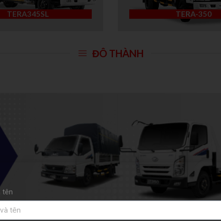
TERA345SL
TERA-350
ĐÔ THÀNH
 tên