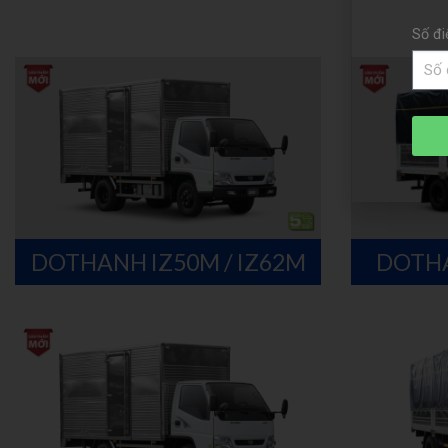
Số đi
DOTHANH IZ50M / IZ62M
DOTHA