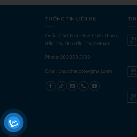
THÔNG TIN LIÊN HỆ
TIN
Quốc lộ 60, Hữu Định, Châu Thành,
30
Bến Tre, Tỉnh Bến Tre, Vietnam
Th4
Phone: 083 853 3933
30
Email: phucchauoto@gmail.com
Th4
30
Th4