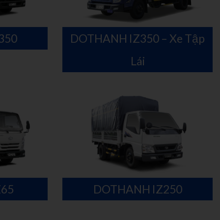
350
DOTHANH IZ350 – Xe Tập
Lái
65
DOTHANH IZ250