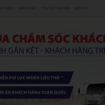
ỚI THIỆU
SẢN PHẨM
TIN TỨC – SỰ KIỆN
DỊCH VỤ