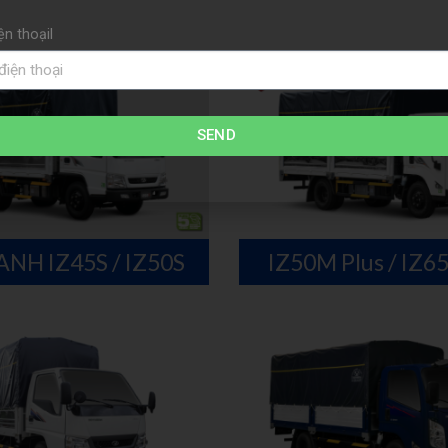
ện thoạil
SEND
NH IZ45S / IZ50S
IZ50M Plus / IZ6