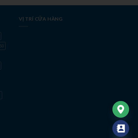
VỊ TRÍ CỬA HÀNG
50
G
CHATY
HIDE