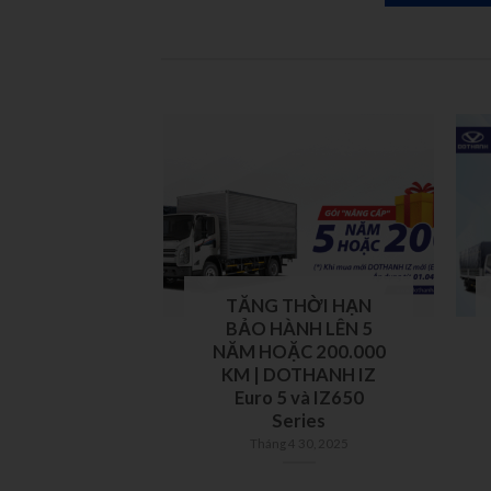
, mùa lạnh
TĂNG THỜI HẠN
g xe có cần
BẢO HÀNH LÊN 5
iều hòa?
NĂM HOẶC 200.000
KM | DOTHANH IZ
9 6, 2024
Euro 5 và IZ650
Series
Tháng 4 30, 2025