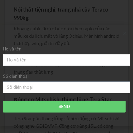
Nội thất tiện nghi, trang nhã của Teraco
990kg
Khoang cabin được bọc dựa theo taplo của các
mẫu xe du lịch, mặt vô lăng 3 chấu. Màn hình android
tích hợp wifi, giải trí đầy đủ.
Họ và tên
Ghế xe được bọc êm ái bằng chất liệu vải cao cấp,
đảm bảo sự êm ái tuyệt đối cho các chủ xe gặp tình
trạng đau thắt lưng
Số điện thoạil
Động cơ Mitsubishi thùng lửng Tera Star
SEND
đến từ Nhật Bản
Tera Star gắn thùng lửng sở hữu động cơ Mitsubishi
công nghệ GDIDVVT, động cơ xăng 15L, có công