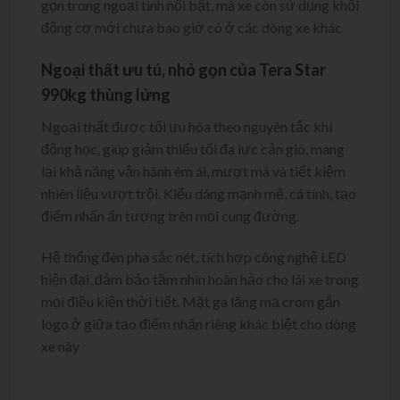
gọn trong ngoại tình nổi bật, mà xe còn sử dụng khối
động cơ mới chưa bao giờ có ở các dòng xe khác
Ngoại thất ưu tú, nhỏ gọn của Tera Star
990kg thùng lửng
Ngoại thất được tối ưu hóa theo nguyên tắc khí
động học, giúp giảm thiểu tối đa lực cản gió, mang
lại khả năng vận hành êm ái, mượt mà và tiết kiệm
nhiên liệu vượt trội. Kiểu dáng mạnh mẽ, cá tính, tạo
điểm nhấn ấn tượng trên mọi cung đường.
Hệ thống đèn pha sắc nét, tích hợp công nghệ LED
hiện đại, đảm bảo tầm nhìn hoàn hảo cho lái xe trong
mọi điều kiện thời tiết. Mặt ga lăng mạ crom gắn
logo ở giữa tạo điểm nhấn riêng khác biệt cho dòng
xe này