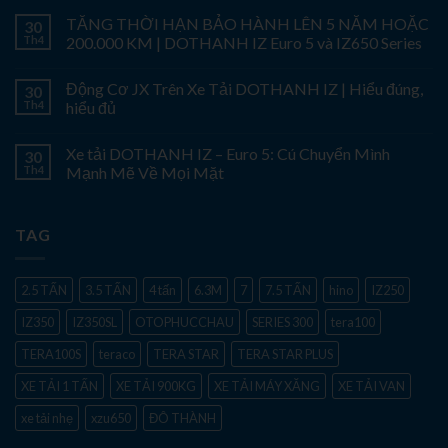
TĂNG THỜI HẠN BẢO HÀNH LÊN 5 NĂM HOẶC
30
Th4
200.000 KM | DOTHANH IZ Euro 5 và IZ650 Series
Động Cơ JX Trên Xe Tải DOTHANH IZ | Hiểu đúng,
30
Th4
hiểu đủ
Xe tải DOTHANH IZ – Euro 5: Cú Chuyển Mình
30
Th4
Mạnh Mẽ Về Mọi Mặt
TAG
2.5 TẤN
3.5 TẤN
4 tấn
6.3M
7
7.5 TẤN
hino
IZ250
IZ350
IZ350SL
OTOPHUCCHAU
SERIES 300
tera100
TERA100S
teraco
TERA STAR
TERA STAR PLUS
XE TẢI 1 TẤN
XE TẢI 900KG
XE TẢI MÁY XĂNG
XE TẢI VAN
xe tải nhẹ
xzu650
ĐÔ THÀNH