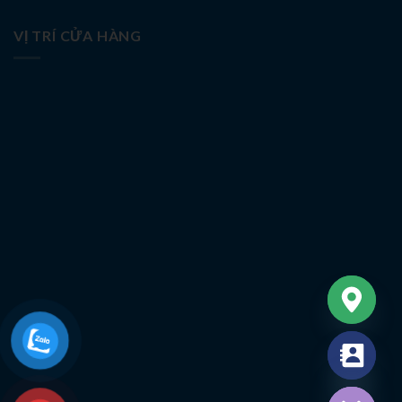
VỊ TRÍ CỬA HÀNG
CHATY
HIDE