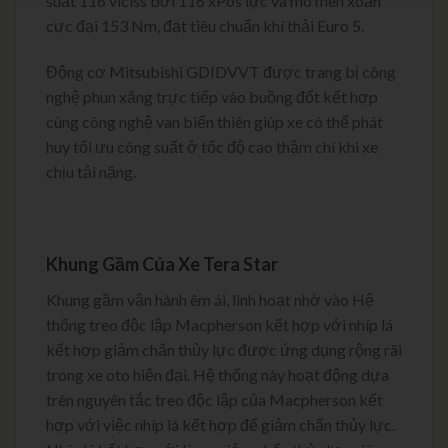
suất 116 viciss bởi 116 xPos lực và mô men xoắn
cực đại 153 Nm, đạt tiêu chuẩn khí thải Euro 5.
Động cơ Mitsubishi GDIDVVT được trang bị công
nghệ phun xăng trực tiếp vào buồng đốt kết hợp
cùng công nghệ van biến thiên giúp xe có thể phát
huy tối ưu công suất ở tốc độ cao thậm chí khi xe
chịu tải nặng.
Khung Gầm Của Xe Tera Star
Khung gầm vận hành êm ái, linh hoạt nhờ vào Hệ
thống treo độc lập Macpherson kết hợp với nhíp lá
kết hợp giảm chấn thủy lực được ứng dụng rộng rãi
trong xe oto hiện đại. Hệ thống này hoạt động dựa
trên nguyên tắc treo độc lập của Macpherson kết
hợp với việc nhíp lá kết hợp để giảm chấn thủy lực.