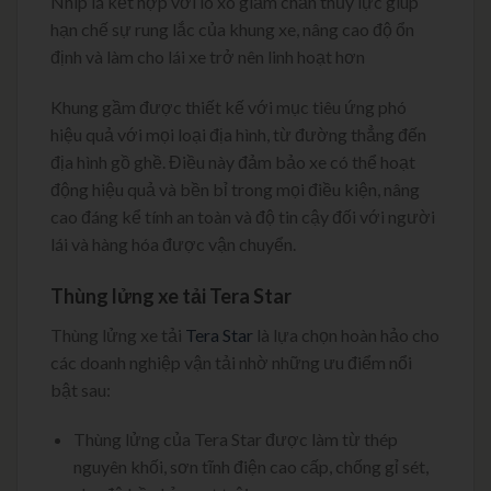
Nhíp lá kết hợp với lò xo giảm chấn thủy lực giúp
hạn chế sự rung lắc của khung xe, nâng cao độ ổn
định và làm cho lái xe trở nên linh hoạt hơn
Khung gầm được thiết kế với mục tiêu ứng phó
hiệu quả với mọi loại địa hình, từ đường thẳng đến
địa hình gồ ghề. Điều này đảm bảo xe có thể hoạt
động hiệu quả và bền bỉ trong mọi điều kiện, nâng
cao đáng kể tính an toàn và độ tin cậy đối với người
lái và hàng hóa được vận chuyển.
Thùng lửng xe tải Tera Star
Thùng lửng xe tải
Tera Star
là lựa chọn hoàn hảo cho
các doanh nghiệp vận tải nhờ những ưu điểm nổi
bật sau:
Thùng lửng của Tera Star được làm từ thép
nguyên khối, sơn tĩnh điện cao cấp, chống gỉ sét,