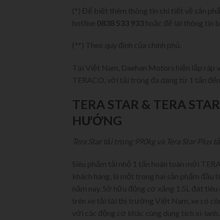
(*) Để biết thêm thông tin chi tiết về sản p
hotline
0838 533 933
hoặc để lại thông tin b
(**) Theo quy định của chính phủ.
Tại Việt Nam, Daehan Motors hiện lắp ráp v
TERACO, với tải trọng đa dạng từ 1 tấn đến 
TERA STAR & TERA STAR
HƯỚNG
Tera Star tải trọng 990kg và Tera Star Plus t
Siêu phẩm tải nhỏ 1 tấn hoàn toàn mới TERA
khách hàng, là một trong hai sản phẩm đầu 
năm nay. Sở hữu động cơ xăng 1.5L đạt tiêu
trên xe tải tại thị trường Việt Nam, xe có cô
với các động cơ khác cùng dung tích xi-la