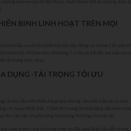
a, những mẫu xe này đã đạt được chuỗi thành tích ấn tượng, luôn 
.
CHIẾN BINH LINH HOẠT TRÊN MỌI
 hai mẫu xe sở hữu thiết kế hiện đại, động cơ diesel 1.8L bền bỉ
i thành thị. Với hai mức tải trọng 1.5 tấn và 1.8 tấn, hai mẫu xe n
ế tải trọng khác nhau.
ĐA DỤNG -TẢI TRỌNG TỐI ƯU
g có nhu cầu chở nhiều hàng hóa, nhưng cần một mẫu xe có kích
động cơ Isuzu Nhật Bản, TERA350 mang lại khả năng vận hành mạ
ng nhu cầu vận chuyển hàng hóa thông thường của bác tài.
giá cạnh tranh cùng chương trình ưu đãi, quà tặng hấp dẫn trong