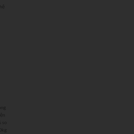
 hệ
ong
iện
% so
90kg