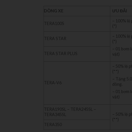
DÒNG XE
ƯU ĐÃI
– 100% lệ 
TERA100S
(*)
– 100% lệ 
TERA STAR
(*)
– 01 bơm l
TERA STAR PLUS
vật)
– 50% lệ p
(**)
– Tặng 5.0
TERA-V6
đồng.
– 01 bơm l
vật)
TERA190SL – TERA245SL –
– 50% lệ p
TERA345SL
(**)
TERA350