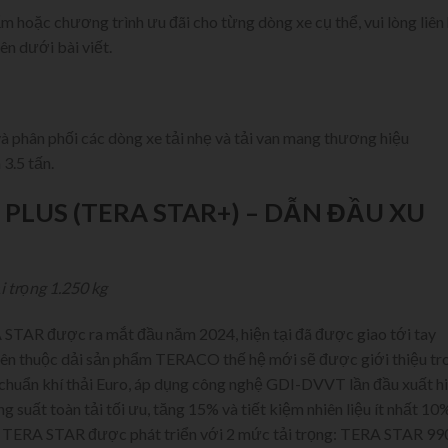
hẩm hoặc chương trình ưu đãi cho từng dòng xe cụ thể, vui lòng liên
ên dưới bài viết.
à phân phối các dòng xe tải nhẹ và tải van mang thương hiệu
3.5 tấn.
 PLUS (TERA STAR+) – DẪN ĐẦU XU
ải trọng 1.250 kg
 STAR được ra mắt đầu năm 2024, hiện tại đã được giao tới tay
tiên thuộc dải sản phẩm TERACO thế hệ mới sẽ được giới thiệu tr
 chuẩn khí thải Euro, áp dụng công nghệ GDI-DVVT lần đầu xuất h
ng suất toàn tải tối ưu, tăng 15% và tiết kiệm nhiên liệu ít nhất 10
nh. TERA STAR được phát triển với 2 mức tải trọng: TERA STAR 9