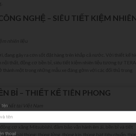
.
CÔNG NGHỆ – SIÊU TIẾT KIỆM NHIÊ
iệm nhiên liệu
, đang gây ra cơn sốt đặt hàng trên khắp cả nước. Với thiết kế h
 nội thất, động cơ bền bỉ, siêu tiết kiệm nhiên liệu tương tự TERA
 thành một trong những mẫu xe đáng gờm với các đối thủ trong
N BỈ – THIẾT KẾ TIÊN PHONG
hạy nhất tại Việt Nam
 tên
han Motors trong nhiều năm, TERA100S luôn dẫn đầu về doanh số
động cơ xăng Mitsubishi, đảm bảo vận hành êm ái, bền bỉ và tiết
ện thoạil
ạng các loại thùng: thùng lửng, thùng kín, thùng bạt tiêu chuẩn, thù