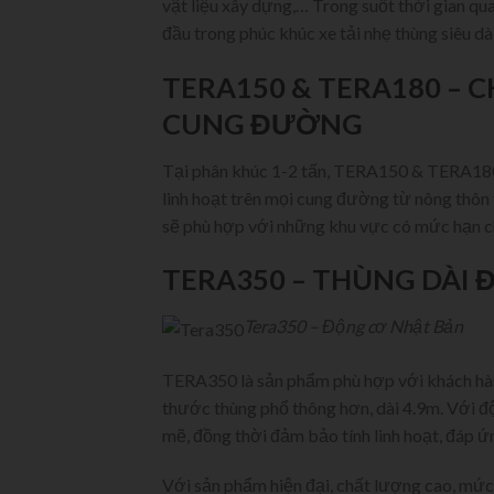
vật liệu xây dựng,… Trong suốt thời gian qu
đầu trong phúc khúc xe tải nhẹ thùng siêu dài
TERA150 & TERA180 – 
CUNG ĐƯỜNG
Tại phân khúc 1-2 tấn, TERA150 & TERA180 là
linh hoạt trên mọi cung đường từ nông thôn tớ
sẽ phù hợp với những khu vực có mức hạn ch
TERA350 – THÙNG DÀI 
Tera350 – Động cơ Nhật Bản
TERA350 là sản phẩm phù hợp với khách hàn
thước thùng phổ thông hơn, dài 4.9m. Với 
mẽ, đồng thời đảm bảo tính linh hoạt, đáp ứ
Với sản phẩm hiện đại, chất lượng cao, mức 