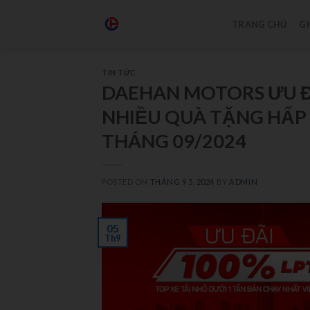
TRANG CHỦ
GI
TIN TỨC
DAEHAN MOTORS ƯU ĐÃ
NHIỀU QUÀ TẶNG HẤP
THÁNG 09/2024
POSTED ON
THÁNG 9 5, 2024
BY
ADMIN
05
Th9