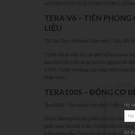
và TERA STAR PLUS (TERA STAR+) 1250kg
TERA-V6 – TIÊN PHONG 
LIỆU
Tải Van Tera-V6 hoàn toàn mới – Siêu tiết k
TERA-V6 là mẫu tải van thế hệ hoàn toàn mới
đại như một mẫu xe du lịch từ ngoại thất đến
STAR, TERA-V6 đang cho thấy tiềm năng trở
phân khúc.
TERA100S – ĐỘNG CƠ BỀ
Tera100S – Top xe tải nhỏ dưới 1 tấn bán c
Họ và
Được đánh giá là sản phẩm chủ lực của Dae
phân khúc tải nhỏ 1 tấn. TERA100S sử dụng 
Số đi
kiệm nhiên liệu. Cùng với đó là thiết kế đa d