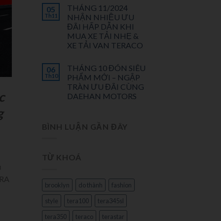
THÁNG 11/2024
05
Th11
NHẬN NHIỀU ƯU
ĐÃI HẤP DẪN KHI
MUA XE TẢI NHẸ &
XE TẢI VAN TERACO
THÁNG 10 ĐÓN SIÊU
06
Th10
PHẨM MỚI – NGẬP
TRÀN ƯU ĐÃI CÙNG
c
DAEHAN MOTORS
g
BÌNH LUẬN GẦN ĐÂY
TỪ KHOÁ
u
ERA
brooklyn
do thành
fashion
style
tera100
tera345sl
tera350
teraco
terastar