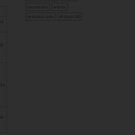
terastarplus
women
xe tải phúc châu
đô thành 350
ủa
ủa
của
ủa