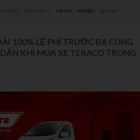
ỚI THIỆU
SẢN PHẨM
TIN TỨC – SỰ KIỆN
DỊCH VỤ
I 100% LỆ PHÍ TRƯỚC BẠ CÙNG
 DẪN KHI MUA XE TERACO TRONG