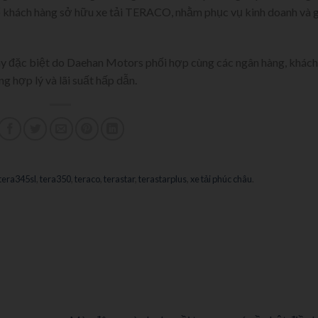
ể khách hàng sở hữu xe tải TERACO, nhằm phục vụ kinh doanh và g
ay đặc biệt do Daehan Motors phối hợp cùng các ngân hàng, khách
g hợp lý và lãi suất hấp dẫn.
tera345sl
,
tera350
,
teraco
,
terastar
,
terastarplus
,
xe tải phúc châu
.