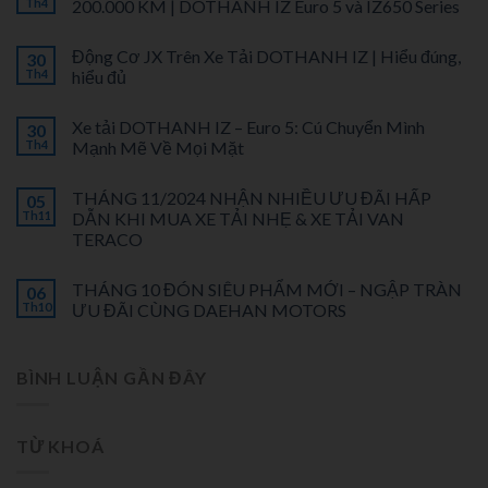
Th4
200.000 KM | DOTHANH IZ Euro 5 và IZ650 Series
Động Cơ JX Trên Xe Tải DOTHANH IZ | Hiểu đúng,
30
Th4
hiểu đủ
Xe tải DOTHANH IZ – Euro 5: Cú Chuyển Mình
30
Th4
Mạnh Mẽ Về Mọi Mặt
THÁNG 11/2024 NHẬN NHIỀU ƯU ĐÃI HẤP
05
Th11
DẪN KHI MUA XE TẢI NHẸ & XE TẢI VAN
TERACO
THÁNG 10 ĐÓN SIÊU PHẨM MỚI – NGẬP TRÀN
06
Th10
ƯU ĐÃI CÙNG DAEHAN MOTORS
BÌNH LUẬN GẦN ĐÂY
TỪ KHOÁ