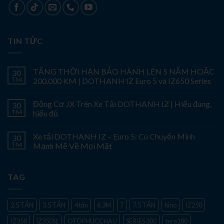
TIN TỨC
TĂNG THỜI HẠN BẢO HÀNH LÊN 5 NĂM HOẶC
30
Th4
200.000 KM | DOTHANH IZ Euro 5 và IZ650 Series
Động Cơ JX Trên Xe Tải DOTHANH IZ | Hiểu đúng,
30
Th4
hiểu đủ
Xe tải DOTHANH IZ – Euro 5: Cú Chuyển Mình
30
Th4
Mạnh Mẽ Về Mọi Mặt
TAG
2.5 TẤN
3.5 TẤN
4 tấn
6.3M
7
7.5 TẤN
hino
IZ250
IZ350
IZ350SL
OTOPHUCCHAU
SERIES 300
tera100