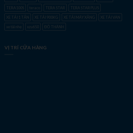
TERA100S
teraco
TERA STAR
TERA STAR PLUS
XE TẢI 1 TẤN
XE TẢI 900KG
XE TẢI MÁY XĂNG
XE TẢI VAN
xe tải nhẹ
xzu650
ĐÔ THÀNH
VỊ TRÍ CỬA HÀNG