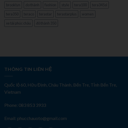
brooklyn
do thành
fashion
style
tera100
tera345sl
tera350
teraco
terastar
terastarplus
women
xe tải phúc châu
đô thành 350
THÔNG TIN LIÊN HỆ
Quốc lộ 60, Hữu Định, Châu Thành, Bến Tre, Tỉnh Bến Tre,
Vietnam
Phone: 083 853 3933
Email: phucchauoto@gmail.com