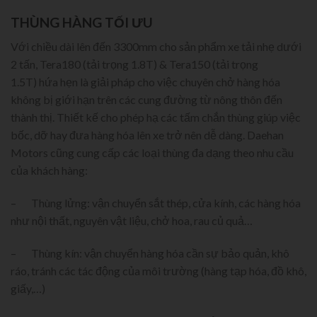
THÙNG HÀNG TỐI ƯU
Với chiều dài lên đến 3300mm cho sản phẩm xe tải nhẹ dưới
2 tấn, Tera180 (tải trọng 1.8T) & Tera150 (tải trọng
1.5T) hứa hẹn là giải pháp cho việc chuyên chở hàng hóa
không bị giới hạn trên các cung đường từ nông thôn đến
thành thị. Thiết kế cho phép hạ các tấm chắn thùng giúp việc
bốc, dỡ hay đưa hàng hóa lên xe trở nên dễ dàng. Daehan
Motors cũng cung cấp các loại thùng đa dạng theo nhu cầu
của khách hàng:
– Thùng lửng: vận chuyển sắt thép, cửa kính, các hàng hóa
như nội thất, nguyên vật liệu, chở hoa, rau củ quả…
– Thùng kín: vận chuyển hàng hóa cần sự bảo quản, khô
ráo, tránh các tác động của môi trường (hàng tạp hóa, đồ khô,
giấy,…)