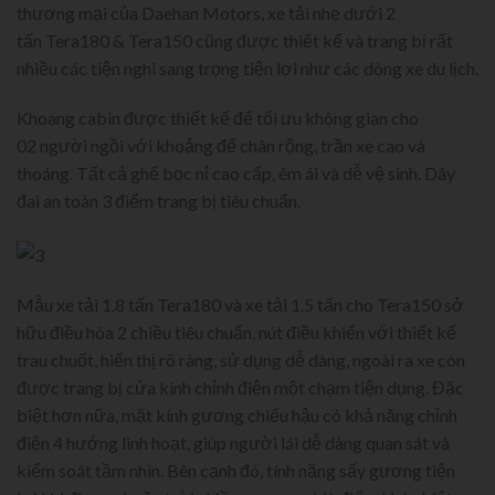
thương mại của Daehan Motors, xe tải nhẹ dưới 2
tấn Tera180 & Tera150 cũng được thiết kế và trang bị rất
nhiều các tiện nghi sang trọng tiện lợi như các dòng xe du lịch.
Khoang cabin được thiết kế để tối ưu không gian cho
02 người ngồi với khoảng để chân rộng, trần xe cao và
thoáng. Tất cả ghế bọc nỉ cao cấp, êm ái và dễ vệ sinh. Dây
đai an toàn 3 điểm trang bị tiêu chuẩn.
Mẫu xe tải 1.8 tấn Tera180 và xe tải 1.5 tấn cho Tera150 sở
hữu điều hòa 2 chiều tiêu chuẩn, nút điều khiển với thiết kế
trau chuốt, hiển thị rõ ràng, sử dụng dễ dàng, ngoài ra xe còn
được trang bị cửa kính chỉnh điện một chạm tiện dụng. Đặc
biệt hơn nữa, mặt kính gương chiếu hậu có khả năng chỉnh
điện 4 hướng linh hoạt, giúp người lái dễ dàng quan sát và
kiểm soát tầm nhìn. Bên cạnh đó, tính năng sấy gương tiện