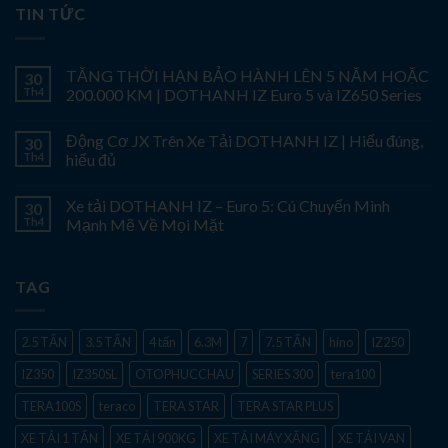
TIN TỨC
TĂNG THỜI HẠN BẢO HÀNH LÊN 5 NĂM HOẶC
30
Th4
200.000 KM | DOTHANH IZ Euro 5 và IZ650 Series
Động Cơ JX Trên Xe Tải DOTHANH IZ | Hiểu đúng,
30
Th4
hiểu đủ
Xe tải DOTHANH IZ – Euro 5: Cú Chuyển Mình
30
Th4
Mạnh Mẽ Về Mọi Mặt
TAG
2.5 TẤN
3.5 TẤN
4 tấn
6.3M
7
7.5 TẤN
hino
IZ250
IZ350
IZ350SL
OTOPHUCCHAU
SERIES 300
tera100
TERA100S
teraco
TERA STAR
TERA STAR PLUS
XE TẢI 1 TẤN
XE TẢI 900KG
XE TẢI MÁY XĂNG
XE TẢI VAN