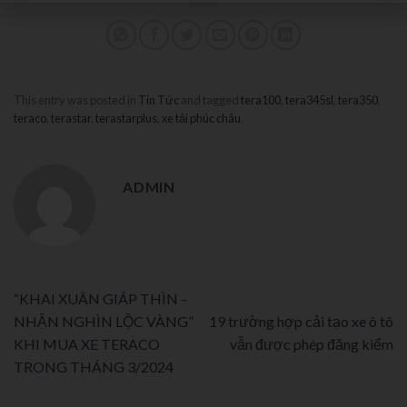
This entry was posted in
Tin Tức
and tagged
tera100
,
tera345sl
,
tera350
,
teraco
,
terastar
,
terastarplus
,
xe tải phúc châu
.
ADMIN
“KHAI XUÂN GIÁP THÌN –
NHẬN NGHÌN LỘC VÀNG”
19 trường hợp cải tạo xe ô tô
KHI MUA XE TERACO
vẫn được phép đăng kiểm
TRONG THÁNG 3/2024