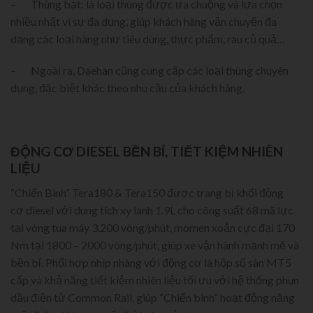
– Thùng bạt: là loại thùng được ưa chuộng và lựa chọn
nhiều nhất vì sự đa dụng, giúp khách hàng vận chuyển đa
dạng các loại hàng như tiêu dùng, thực phẩm, rau củ quả…
– Ngoài ra, Daehan cũng cung cấp các loại thùng chuyên
dụng, đặc biệt khác theo nhu cầu của khách hàng.
ĐỘNG CƠ DIESEL BỀN BỈ, TIẾT KIỆM NHIÊN
LIỆU
“Chiến Binh” Tera180 & Tera150 được trang bị khối động
cơ diesel với dung tích xy lanh 1.9L cho công suất 68 mã lực
tại vòng tua máy 3.200 vòng/phút, momen xoắn cực đại 170
Nm tại 1800 – 2000 vòng/phút, giúp xe vận hành mạnh mẽ và
bền bỉ. Phối hợp nhịp nhàng với động cơ là hộp số sàn MT5
cấp và khả năng tiết kiệm nhiên liệu tối ưu với hệ thống phun
dầu điện tử Common Rail, giúp “Chiến binh” hoạt động năng