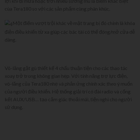
lợi khi đi mưa hoặc trời nhiều sương mù là điểm khác biệt
cùa Tera180 so với các sản phẩm cùng phân khúc.
Một điểm vượt trội khác về mặt trang bị đó chính là khóa
điện điều khiển từ xa giúp các bác tài có thể đóng/mở cửa dễ
dàng.
Vô-lăng gật gù thiết kế 4 chấu thuận tiện cho các thao tác
xoay trở trong không gian hẹp. Với tính năng trợ lực điện,
vô-lăng của Tera180 nhẹ và phản ứng chính xác theo ý muốn
của người điều khiển. Hệ thống giải trí có đài radio và cổng
kết AUX/USB… tạo cảm giác thoải mái, tiện nghi cho người
sử dụng.