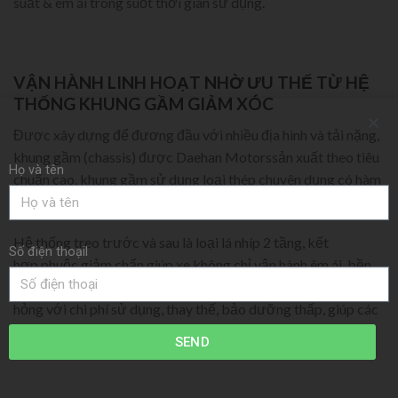
suất & êm ái trong suốt thời gian sử dụng.
VẬN HÀNH LINH HOẠT NHỜ ƯU THẾ TỪ HỆ
THỐNG KHUNG GẦM GIẢM XÓC
Được xây dựng để đương đầu với nhiều địa hình và tải nặng,
khung gầm (chassis) được Daehan Motorssản xuất theo tiêu
Họ và tên
chuẩn cao, khung gầm sử dụng loại thép chuyên dụng có hàm
lượng Carbon cao và được dập khuôn 1 lần duy nhất.
Hệ thống treo trước và sau là loại lá nhíp 2 tầng, kết
Số điện thoạil
hợp phuộc giảm chấn giúp xe không chỉ vận hành êm ái, bền
bỉ, đem đến khả năng chịu tải cao mà còn hạn chế hư
hỏng với chi phí sử dụng, thay thế, bảo dưỡng thấp, giúp các
bác tài luôn an tâm trong quá trình sử dụng.
SEND