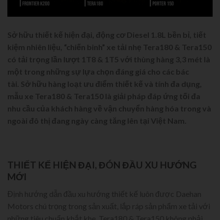
Sở hữu thiết kế hiện đại, động cơ Diesel 1.8L bền bỉ, tiết
kiệm nhiên liệu, “chiến binh” xe tải nhẹ Tera180 & Tera150
có tải trọng lần lượt 1T8 & 1T5 với thùng hàng 3,3 mét là
một trong những sự lựa chọn đáng giá cho các bác
tài. Sở hữu hàng loạt ưu điểm thiết kế và tính đa dụng,
mẫu xe Tera180 & Tera150 là giải pháp đáp ứng tối đa
nhu cầu của khách hàng về vận chuyển hàng hóa trong và
ngoài đô thị đang ngày càng tăng lên tại Việt Nam.
THIẾT KẾ HIỆN ĐẠI, ĐÓN ĐẦU XU HƯỚNG
MỚI
Định hướng dẫn đầu xu hướng thiết kế luôn được Daehan
Motors chú trọng trong sản xuất, lắp ráp sản phẩm xe tải với
những tiêu chuẩn khắt khe. Tera180 & Tera150 không phải