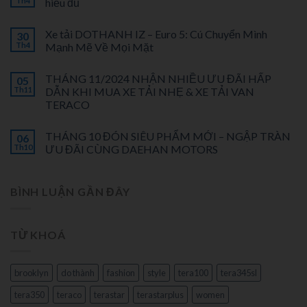
Th4
hiểu đủ
Xe tải DOTHANH IZ – Euro 5: Cú Chuyển Mình
30
Th4
Mạnh Mẽ Về Mọi Mặt
THÁNG 11/2024 NHẬN NHIỀU ƯU ĐÃI HẤP
05
Th11
DẪN KHI MUA XE TẢI NHẸ & XE TẢI VAN
TERACO
THÁNG 10 ĐÓN SIÊU PHẨM MỚI – NGẬP TRÀN
06
Th10
ƯU ĐÃI CÙNG DAEHAN MOTORS
BÌNH LUẬN GẦN ĐÂY
TỪ KHOÁ
brooklyn
do thành
fashion
style
tera100
tera345sl
tera350
teraco
terastar
terastarplus
women