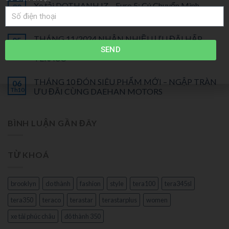
Xe tải DOTHANH IZ – Euro 5: Cú Chuyển Mình
30
Th4
Mạnh Mẽ Về Mọi Mặt
THÁNG 11/2024 NHẬN NHIỀU ƯU ĐÃI HẤP
05
Th11
DẪN KHI MUA XE TẢI NHẸ & XE TẢI VAN
SEND
TERACO
THÁNG 10 ĐÓN SIÊU PHẨM MỚI – NGẬP TRÀN
06
Th10
ƯU ĐÃI CÙNG DAEHAN MOTORS
BÌNH LUẬN GẦN ĐÂY
TỪ KHOÁ
brooklyn
do thành
fashion
style
tera100
tera345sl
tera350
teraco
terastar
terastarplus
women
xe tải phúc châu
đô thành 350