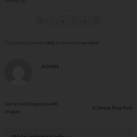
tempus ac.
This entry was posted in
Style
. Bookmark the
permalink
.
ADMIN
Just a cool blog post with
A Simple Blog Post
Images
Để lại một bình luận