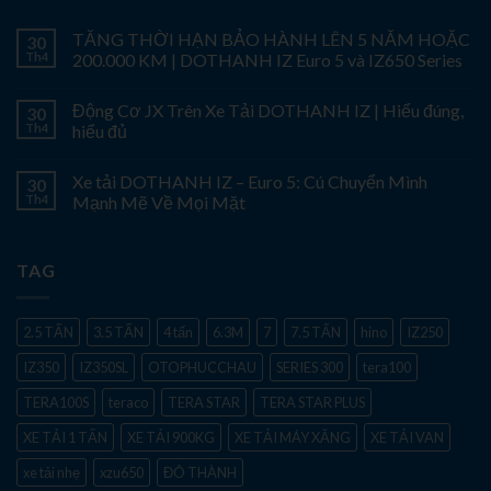
TĂNG THỜI HẠN BẢO HÀNH LÊN 5 NĂM HOẶC
30
Th4
200.000 KM | DOTHANH IZ Euro 5 và IZ650 Series
Động Cơ JX Trên Xe Tải DOTHANH IZ | Hiểu đúng,
30
Th4
hiểu đủ
Xe tải DOTHANH IZ – Euro 5: Cú Chuyển Mình
30
Th4
Mạnh Mẽ Về Mọi Mặt
TAG
2.5 TẤN
3.5 TẤN
4 tấn
6.3M
7
7.5 TẤN
hino
IZ250
IZ350
IZ350SL
OTOPHUCCHAU
SERIES 300
tera100
TERA100S
teraco
TERA STAR
TERA STAR PLUS
XE TẢI 1 TẤN
XE TẢI 900KG
XE TẢI MÁY XĂNG
XE TẢI VAN
xe tải nhẹ
xzu650
ĐÔ THÀNH