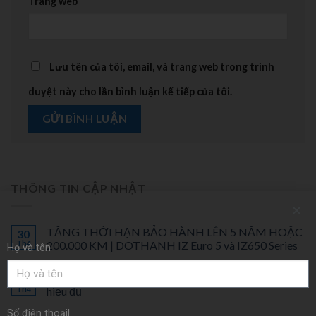
Trang web
Lưu tên của tôi, email, và trang web trong trình
duyệt này cho lần bình luận kế tiếp của tôi.
THÔNG TIN CẬP NHẬT
TĂNG THỜI HẠN BẢO HÀNH LÊN 5 NĂM HOẶC
30
Th4
200.000 KM | DOTHANH IZ Euro 5 và IZ650 Series
Họ và tên
Động Cơ JX Trên Xe Tải DOTHANH IZ | Hiểu đúng,
30
Th4
hiểu đủ
Số điện thoạil