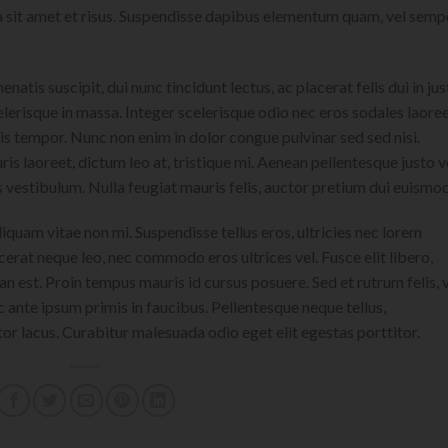
da sit amet et risus. Suspendisse dapibus elementum quam, vel semp
natis suscipit, dui nunc tincidunt lectus, ac placerat felis dui in jus
 scelerisque in massa. Integer scelerisque odio nec eros sodales laoree
lisis tempor. Nunc non enim in dolor congue pulvinar sed sed nisi.
is laoreet, dictum leo at, tristique mi. Aenean pellentesque justo v
vestibulum. Nulla feugiat mauris felis, auctor pretium dui euismod
iquam vitae non mi. Suspendisse tellus eros, ultricies nec lorem
cerat neque leo, nec commodo eros ultrices vel. Fusce elit libero,
n est. Proin tempus mauris id cursus posuere. Sed et rutrum felis, 
 ante ipsum primis in faucibus. Pellentesque neque tellus,
r lacus. Curabitur malesuada odio eget elit egestas porttitor.