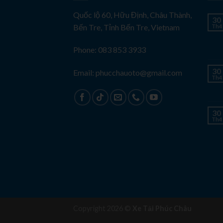
Quốc lộ 60, Hữu Định, Châu Thành,
30
Bến Tre, Tỉnh Bến Tre, Vietnam
Th4
Phone: 083 853 3933
30
Email: phucchauoto@gmail.com
Th4
30
Th4
Copyright 2026 ©
Xe Tải Phúc Châu