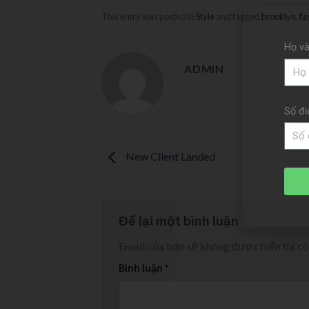
This entry was posted in
Style
and tagged
brooklyn
,
fa
Họ và
ADMIN
Số đi
New Client Landed
Để lại một bình luận
Email của bạn sẽ không được hiển thị cô
Bình luận
*