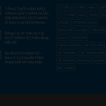
2.5 TẤN
3.5 TẤN
4 tấn
6.3M
TĂNG THỜI HẠN BẢO
HÀNH LÊN 5 NĂM HOẶC
7
7.5 TẤN
hino
IZ250
IZ3
200.000 KM | DOTHANH
IZ Euro 5 và IZ650 Series
IZ350SL
OTOPHUCCHAU
SERIES 300
tera100
TERA100S
Động Cơ JX Trên Xe Tải
DOTHANH IZ | Hiểu đúng,
teraco
TERA STAR
hiểu đủ
TERA STAR PLUS
XE TẢI 1 TẤN
Xe tải DOTHANH IZ –
XE TẢI 900KG
XE TẢI MÁY XĂN
Euro 5: Cú Chuyển Mình
XE TẢI VAN
xe tải nhẹ
xzu650
Mạnh Mẽ Về Mọi Mặt
ĐÔ THÀNH