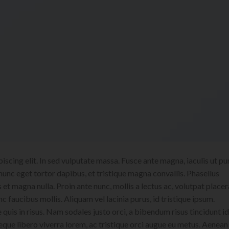
scing elit. In sed vulputate massa. Fusce ante magna, iaculis ut pu
nunc eget tortor dapibus, et tristique magna convallis. Phasellus
 et magna nulla. Proin ante nunc, mollis a lectus ac, volutpat placer
 faucibus mollis. Aliquam vel lacinia purus, id tristique ipsum.
quis in risus. Nam sodales justo orci, a bibendum risus tincidunt id
eque libero viverra lorem, ac tristique orci augue eu metus. Aenean