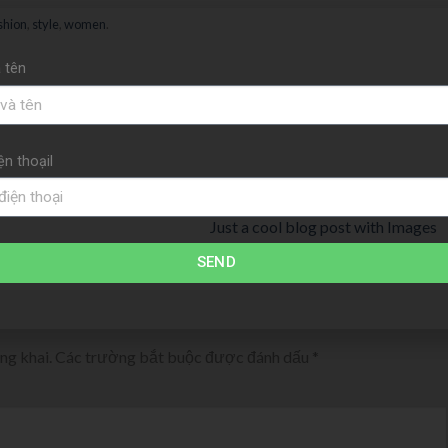
shion
,
style
,
women
.
 tên
ện thoạil
Just a cool blog post with Images
SEND
ng khai.
Các trường bắt buộc được đánh dấu
*