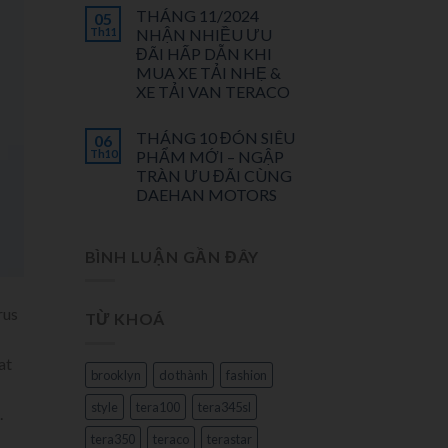
THÁNG 11/2024
05
Th11
NHẬN NHIỀU ƯU
ĐÃI HẤP DẪN KHI
MUA XE TẢI NHẸ &
XE TẢI VAN TERACO
THÁNG 10 ĐÓN SIÊU
06
Th10
PHẨM MỚI – NGẬP
TRÀN ƯU ĐÃI CÙNG
DAEHAN MOTORS
BÌNH LUẬN GẦN ĐÂY
rus
TỪ KHOÁ
at
brooklyn
do thành
fashion
style
tera100
tera345sl
.
tera350
teraco
terastar