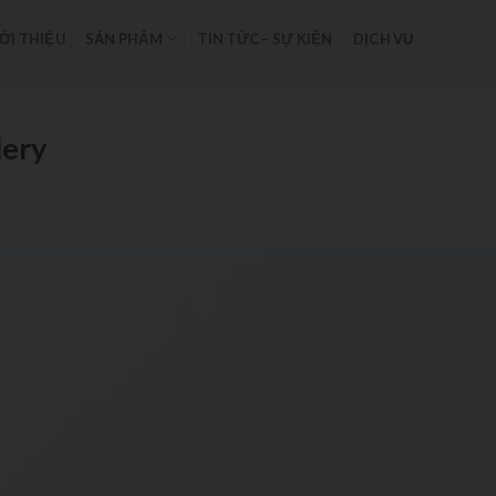
ỚI THIỆU
SẢN PHẨM
TIN TỨC – SỰ KIỆN
DỊCH VỤ
lery