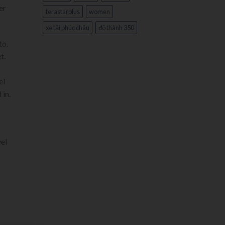
er
terastarplus
women
xe tải phúc châu
đô thành 350
to.
t.
el
 in.
vel