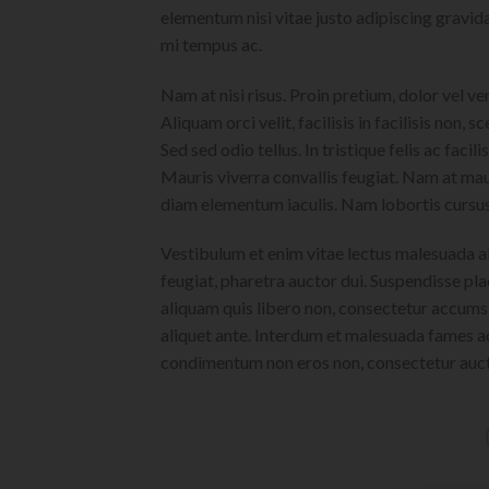
elementum nisi vitae justo adipiscing gravi
mi tempus ac.
Nam at nisi risus. Proin pretium, dolor vel vene
Aliquam orci velit, facilisis in facilisis non,
Sed sed odio tellus. In tristique felis ac faci
Mauris viverra convallis feugiat. Nam at maur
diam elementum iaculis. Nam lobortis cursus 
Vestibulum et enim vitae lectus malesuada al
feugiat, pharetra auctor dui. Suspendisse pla
aliquam quis libero non, consectetur accumsa
aliquet ante. Interdum et malesuada fames ac
condimentum non eros non, consectetur aucto