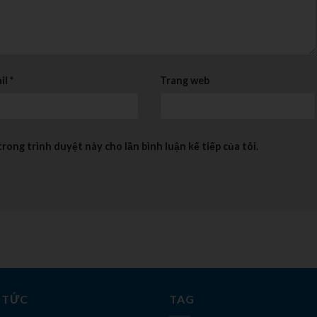
il
*
Trang web
trong trình duyệt này cho lần bình luận kế tiếp của tôi.
 TỨC
TAG