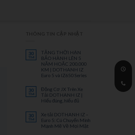
THÔNG TIN CẬP NHẬT
TĂNG THỜI HẠN
30
Th4
BẢO HÀNH LÊN 5
NĂM HOẶC 200.000
KM | DOTHANH IZ
Euro 5 và IZ650 Series
Động Cơ JX Trên Xe
30
Th4
Tải DOTHANH IZ |
Hiểu đúng, hiểu đủ
Xe tải DOTHANH IZ –
30
Th4
Euro 5: Cú Chuyển Mình
Mạnh Mẽ Về Mọi Mặt